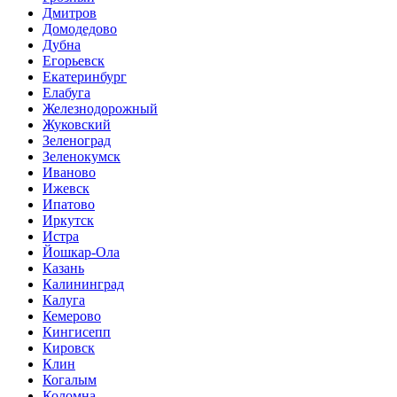
Дмитров
Домодедово
Дубна
Егорьевск
Екатеринбург
Елабуга
Железнодорожный
Жуковский
Зеленоград
Зеленокумск
Иваново
Ижевск
Ипатово
Иркутск
Истра
Йошкар-Ола
Казань
Калининград
Калуга
Кемерово
Кингисепп
Кировск
Клин
Когалым
Коломна