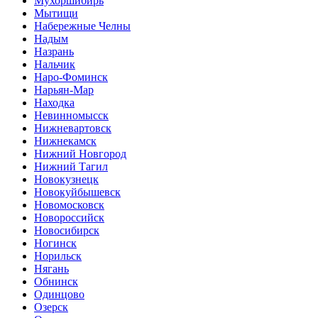
Мухоршибирь
Мытищи
Набережные Челны
Надым
Назрань
Нальчик
Наро-Фоминск
Нарьян-Мар
Находка
Невинномысск
Нижневартовск
Нижнекамск
Нижний Новгород
Нижний Тагил
Новокузнецк
Новокуйбышевск
Новомосковск
Новороссийск
Новосибирск
Ногинск
Норильск
Нягань
Обнинск
Одинцово
Озерск