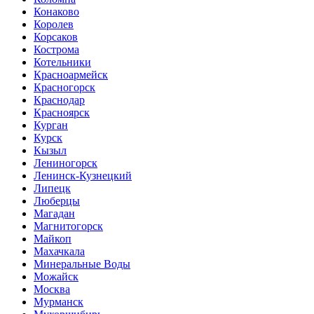
Конаково
Королев
Корсаков
Кострома
Котельники
Красноармейск
Красногорск
Краснодар
Красноярск
Курган
Курск
Кызыл
Лениногорск
Ленинск-Кузнецкий
Липецк
Люберцы
Магадан
Магнитогорск
Майкоп
Махачкала
Минеральные Воды
Можайск
Москва
Мурманск