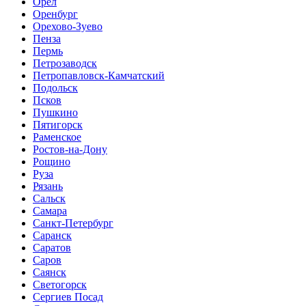
Орел
Оренбург
Орехово-Зуево
Пенза
Пермь
Петрозаводск
Петропавловск-Камчатский
Подольск
Псков
Пушкино
Пятигорск
Раменское
Ростов-на-Дону
Рощино
Руза
Рязань
Сальск
Самара
Санкт-Петербург
Саранск
Саратов
Саров
Саянск
Светогорск
Сергиев Посад