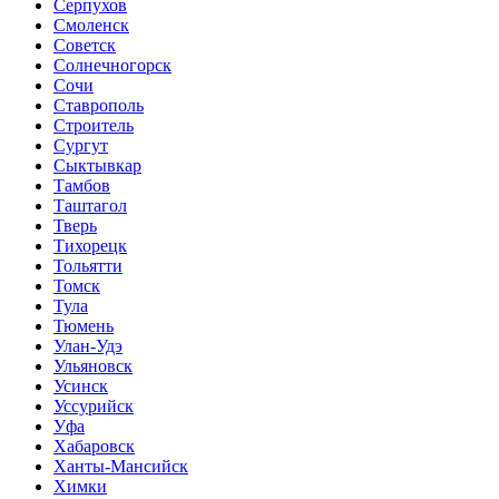
Серпухов
Смоленск
Советск
Солнечногорск
Сочи
Ставрополь
Строитель
Сургут
Сыктывкар
Тамбов
Таштагол
Тверь
Тихорецк
Тольятти
Томск
Тула
Тюмень
Улан-Удэ
Ульяновск
Усинск
Уссурийск
Уфа
Хабаровск
Ханты-Мансийск
Химки