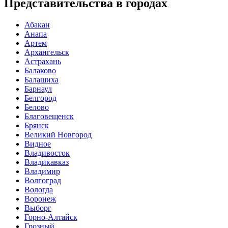
Представительства в городах
Абакан
Анапа
Артем
Архангельск
Астрахань
Балаково
Балашиха
Барнаул
Белгород
Белово
Благовещенск
Брянск
Великий Новгород
Видное
Владивосток
Владикавказ
Владимир
Волгоград
Вологда
Воронеж
Выборг
Горно-Алтайск
Грозный