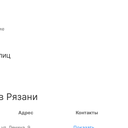
ие
лиц
в Рязани
Адрес
Контакты
, ул. Ленина, 9
Показать