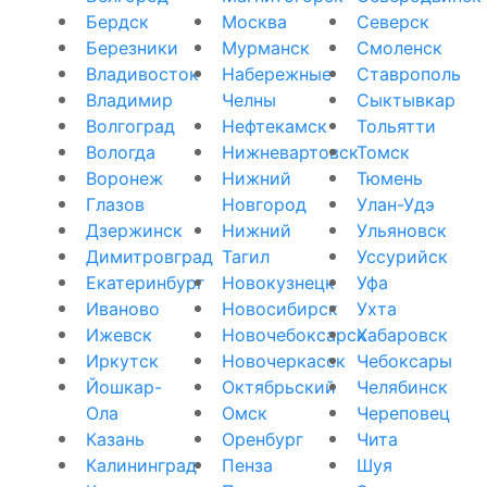
Бердск
Москва
Северск
Березники
Мурманск
Смоленск
Владивосток
Набережные
Ставрополь
Владимир
Челны
Сыктывкар
Волгоград
Нефтекамск
Тольятти
Вологда
Нижневартовск
Томск
Воронеж
Нижний
Тюмень
Глазов
Новгород
Улан-Удэ
Дзержинск
Нижний
Ульяновск
Димитровград
Тагил
Уссурийск
Екатеринбург
Новокузнецк
Уфа
Иваново
Новосибирск
Ухта
Ижевск
Новочебоксарск
Хабаровск
Иркутск
Новочеркасск
Чебоксары
Йошкар-
Октябрьский
Челябинск
Ола
Омск
Череповец
Казань
Оренбург
Чита
Калининград
Пенза
Шуя