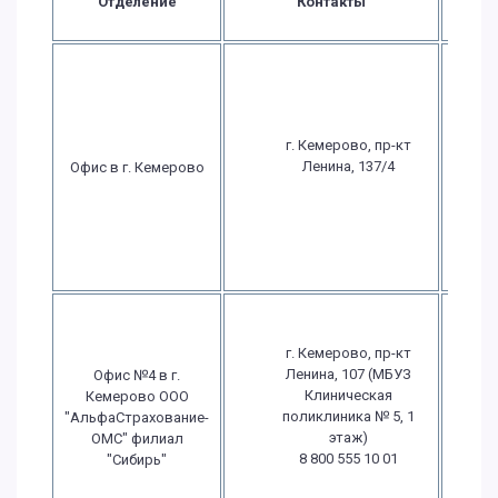
Отделение
Контакты
ра
П
г. Кемерово, пр-кт
Ленина, 137/4
Офис в г. Кемерово
С
в
г. Кемерово, пр-кт
Ленина, 107 (МБУЗ
Офис №4 в г.
П
Клиническая
Кемерово ООО
поликлиника № 5, 1
"АльфаСтрахование-
этаж)
ОМС" филиал
в
8 800 555 10 01
"Сибирь"
в