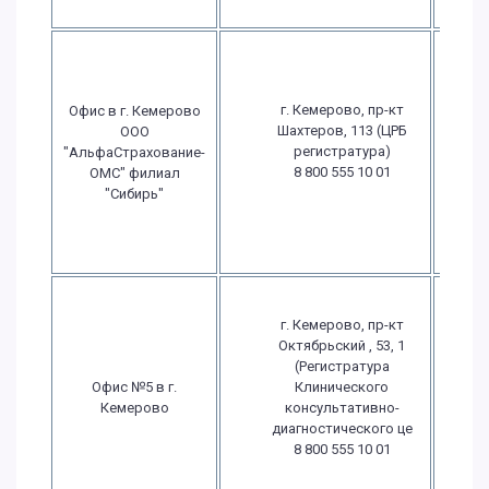
г. Кемерово, пр-кт
Офис в г. Кемерово
Шахтеров, 113 (ЦРБ
ООО
в
регистратура)
"АльфаСтрахование-
8 800 555 10 01
ОМС" филиал
в
"Сибирь"
в
г. Кемерово, пр-кт
Октябрьский , 53, 1
(Регистратура
П
Офис №5 в г.
Клинического
Кемерово
консультативно-
диагностического це
в
8 800 555 10 01
в