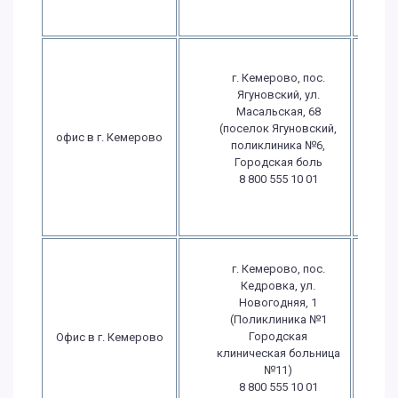
г. Кемерово, пос.
Ягуновский, ул.
Масальская, 68
П
(поселок Ягуновский,
офис в г. Кемерово
поликлиника №6,
Городская боль
в
8 800 555 10 01
в
г. Кемерово, пос.
Кедровка, ул.
Новогодняя, 1
П
(Поликлиника №1
Городская
Офис в г. Кемерово
клиническая больница
в
№11)
8 800 555 10 01
в