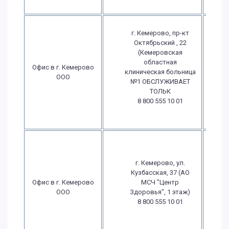
г. Кемерово, пр-кт
Октябрьский , 22
(Кемеровская
П
областная
Офис в г. Кемерово
клиническая больница
ООО
№1 ОБСЛУЖИВАЕТ
в
ТОЛЬК
8 800 555 10 01
в
г. Кемерово, ул.
Кузбасская, 37 (АО
П
Офис в г. Кемерово
МСЧ "Центр
ООО
Здоровья", 1 этаж)
8 800 555 10 01
в
в