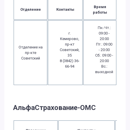
Время
Отделение
Контакты
работы
Пн.-Чт.:
г.
09:00 -
Кемерово,
20:00
пр-кт
Пт.: 09:00
Отделение на
Советский,
- 20:00
пр-кте
35
Сб.: 09:00 -
Советский
8 (3842) 36-
20:00
66-94
Вс.:
выходной
АльфаСтрахование-ОМС
В