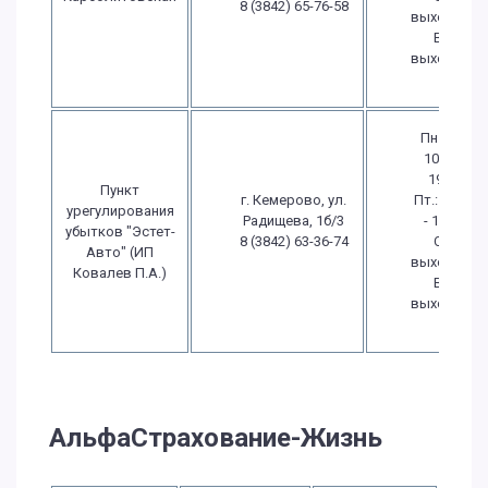
8 (3842) 65-76-58
выходной
Вс.:
выходной
Пн.-Чт.:
10:00 -
19:00
Пункт
г. Кемерово, ул.
Пт.: 10:00
урегулирования
Радищева, 1б/3
- 19:00
убытков "Эстет-
8 (3842) 63-36-74
Сб.:
Авто" (ИП
выходной
Ковалев П.А.)
Вс.:
выходной
АльфаСтрахование-Жизнь