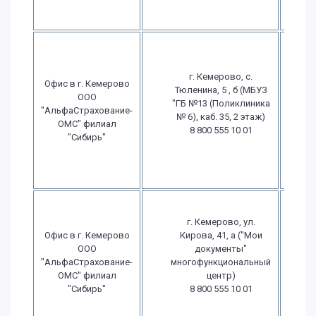
г. Кемерово, с.
Офис в г. Кемерово
Тюленина, 5 , б (МБУЗ
П
ООО
"ГБ №13 (Поликлиника
"АльфаСтрахование-
№ 6), каб. 35, 2 этаж)
ОМС" филиал
8 800 555 10 01
в
"Сибирь"
в
г. Кемерово, ул.
в
Офис в г. Кемерово
Кирова, 41, а ("Мои
ООО
документы"
в
"АльфаСтрахование-
многофункциональный
С
ОМС" филиал
центр)
"Сибирь"
8 800 555 10 01
В