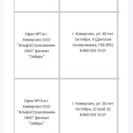
г. Кемерово, ул. 40 лет
Офис №7 в г.
П
Октября, 9 (Детская
Кемерово ООО
поликлиника, ГКБ №2)
"АльфаСтрахование-
8 800 555 10 01
ОМС" филиал
в
"Сибирь"
в
Офис №13 в г.
г. Кемерово, ул. 50 лет
П
Кемерово ООО
Октября, 22 (каб. 6)
"АльфаСтрахование-
8 800 555 10 01
ОМС" филиал
в
"Сибирь"
в