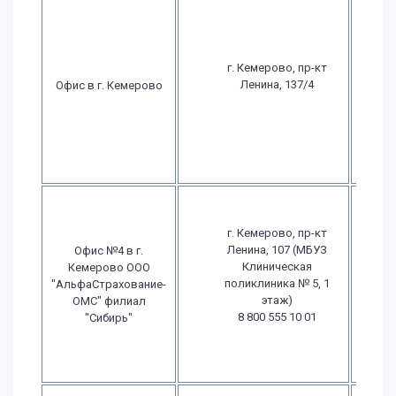
П
г. Кемерово, пр-кт
Ленина, 137/4
Офис в г. Кемерово
С
в
г. Кемерово, пр-кт
Ленина, 107 (МБУЗ
Офис №4 в г.
П
Клиническая
Кемерово ООО
поликлиника № 5, 1
"АльфаСтрахование-
этаж)
ОМС" филиал
в
8 800 555 10 01
"Сибирь"
в