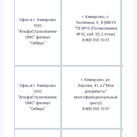
г. Кемерово, с.
Офис в г. Кемерово
Тюленина, 5 , б (МБУЗ
П
ООО
"ГБ №13 (Поликлиника
"АльфаСтрахование-
№ 6), каб. 35, 2 этаж)
ОМС" филиал
8 800 555 10 01
в
"Сибирь"
в
г. Кемерово, ул.
в
Офис в г. Кемерово
Кирова, 41, а ("Мои
ООО
документы"
в
"АльфаСтрахование-
многофункциональный
С
ОМС" филиал
центр)
"Сибирь"
8 800 555 10 01
В