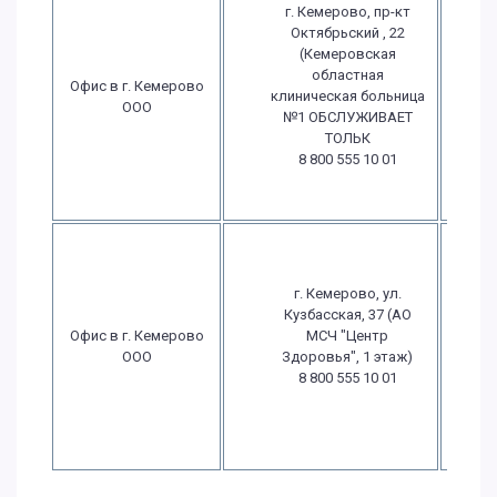
г. Кемерово, пр-кт
Октябрьский , 22
(Кемеровская
П
областная
Офис в г. Кемерово
клиническая больница
ООО
№1 ОБСЛУЖИВАЕТ
в
ТОЛЬК
8 800 555 10 01
в
г. Кемерово, ул.
Кузбасская, 37 (АО
П
Офис в г. Кемерово
МСЧ "Центр
ООО
Здоровья", 1 этаж)
8 800 555 10 01
в
в