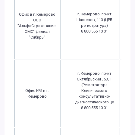
г. Кемерово, пр-кт
Офис в г. Кемерово
Шахтеров, 113 (ЦРБ
ООО
в
регистратура)
"АльфаСтрахование-
8 800 555 10 01
ОМС" филиал
в
"Сибирь"
в
г. Кемерово, пр-кт
Октябрьский , 53, 1
(Регистратура
П
Офис №5 в г.
Клинического
Кемерово
консультативно-
диагностического це
в
8 800 555 10 01
в