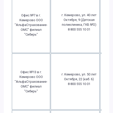
г. Кемерово, ул. 40 лет
Офис №7 в г.
П
Октября, 9 (Детская
Кемерово ООО
поликлиника, ГКБ №2)
"АльфаСтрахование-
8 800 555 10 01
ОМС" филиал
в
"Сибирь"
в
Офис №13 в г.
г. Кемерово, ул. 50 лет
П
Кемерово ООО
Октября, 22 (каб. 6)
"АльфаСтрахование-
8 800 555 10 01
ОМС" филиал
в
"Сибирь"
в