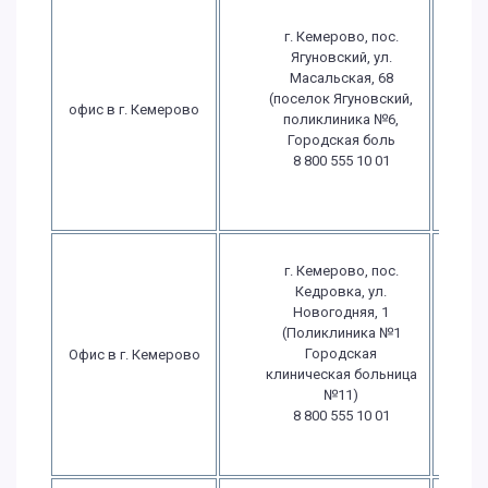
г. Кемерово, пос.
Ягуновский, ул.
Масальская, 68
П
(поселок Ягуновский,
офис в г. Кемерово
поликлиника №6,
Городская боль
в
8 800 555 10 01
в
г. Кемерово, пос.
Кедровка, ул.
Новогодняя, 1
П
(Поликлиника №1
Городская
Офис в г. Кемерово
клиническая больница
в
№11)
8 800 555 10 01
в