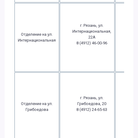
Пн.-
09:
17
г. Рязань, ул.
Пт.: 
Интернациональная,
Отделение на ул.
- 1
22А
Интернациональная
Сб
8 (4912) 46-00-96
выхо
Вс
выхо
Пн.-
09:
17
г. Рязань, ул.
Пт.: 
Отделение на ул.
Грибоедова, 20
- 1
Грибоедова
8 (4912) 24-65-63
Сб
выхо
Вс
выхо