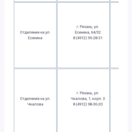
Пн.-
09:
17
г. Рязань, ул.
Пт.: 
Отделение на ул.
Есенина, 64/32
- 1
Есенина
8 (4912) 95-28-31
Сб
выхо
Вс
выхо
Пн.-
09:
17
г. Рязань, ул.
Пт.: 
Отделение на ул.
Чкалова, 1, корп. 3
- 1
Чкалова
8 (4912) 98-30-20
Сб
выхо
Вс
выхо