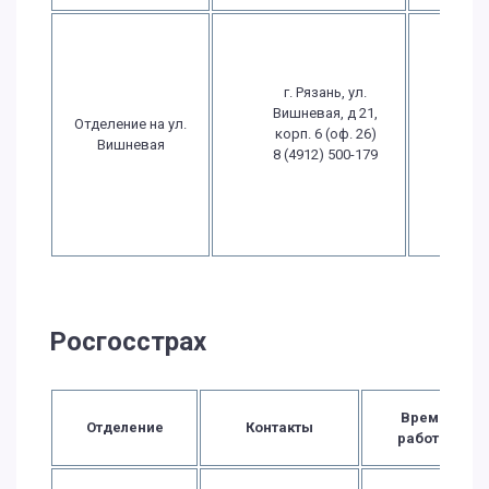
Пн.-
09:
17
г. Рязань, ул.
Пт.: 
Вишневая, д 21,
Отделение на ул.
- 1
корп. 6 (оф. 26)
Вишневая
Сб
8 (4912) 500-179
выхо
Вс
выхо
Росгосстрах
Время
Отделение
Контакты
работы