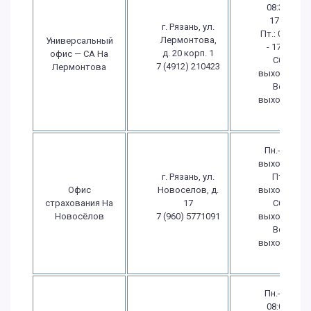
08:30 -
17:30
г. Рязань, ул.
Пт.: 08:30
Лермонтова,
Универсальный
- 17:30
д. 20 корп. 1
офис — СА На
Сб.:
7 (4912) 210423
Лермонтова
выходной
Вс.:
выходной
Пн.-Чт.:
выходной
г. Рязань, ул.
Пт.:
Офис
Новоселов, д.
выходной
страхования На
17
Сб.:
Новосёлов
7 (960) 5771091
выходной
Вс.:
выходной
Пн.-Чт.:
08:00 -