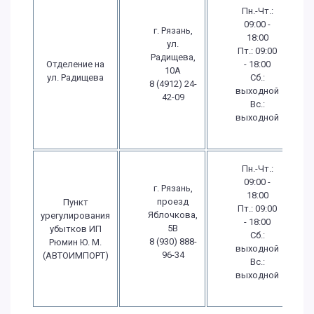
Пн.-Чт.:
09:00 -
г. Рязань,
18:00
ул.
Пт.: 09:00
Радищева,
Отделение на
- 18:00
10А
ул. Радищева
Сб.:
8 (4912) 24-
выходной
42-09
Вс.:
выходной
Пн.-Чт.:
09:00 -
г. Рязань,
18:00
проезд
Пункт
Пт.: 09:00
Яблочкова,
урегулирования
- 18:00
5В
убытков ИП
Сб.:
8 (930) 888-
Рюмин Ю. М.
выходной
96-34
(АВТОИМПОРТ)
Вс.:
выходной