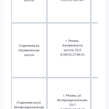
шоссе
15
Вс
выхо
Пн.-
09:
18
г. Рязань,
Пт.: 
Касимовское
Отделение на
- 1
шоссе, 22/2
Касимовском
Сб
8 (4912) 27-85-51
шоссе
выхо
Вс
выхо
Пн.-
09:
18
г. Рязань, ул.
Пт.: 
Интернациональная,
Отделение на ул.
- 1
23/1
Интернациональная
Сб