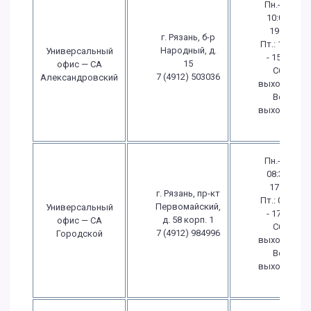
Пн.-Чт.:
10:00 -
19:00
г. Рязань, б-р
Пт.: 10:00
Народный, д.
Универсальный
- 15:00
15
офис — СА
Сб.:
7 (4912) 503036
Александровский
выходной
Вс.:
выходной
Пн.-Чт.:
08:30 -
17:30
г. Рязань, пр-кт
Пт.: 08:30
Первомайский,
Универсальный
- 17:30
д. 58 корп. 1
офис — СА
Сб.:
7 (4912) 984996
Городской
выходной
Вс.:
выходной