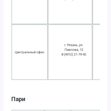
15
Вс
выхо
Пн.-
09:
19
г. Рязань, ул.
Пт.: 
Павлова, 12
- 1
Центральный офис
8 (4912) 21-79-92
Сб.: 0
15
Вс
выхо
Пари