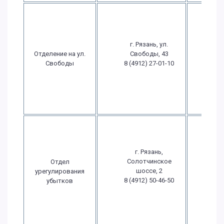
Пн.-
09:
17
г. Рязань, ул.
Пт.: 
Отделение на ул.
Свободы, 43
- 1
Свободы
8 (4912) 27-01-10
Сб
выхо
Вс
выхо
Пн.-
09:
17
г. Рязань,
Пт.: 
Солотчинское
Отдел
- 1
шоссе, 2
урегулирования
Сб
8 (4912) 50-46-50
убытков
выхо
Вс
выхо