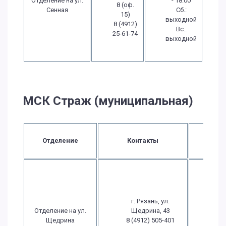
Отделение на ул.
- 18:00
8 (оф.
Сенная
Сб.:
15)
выходной
8 (4912)
Вс.:
25-61-74
выходной
МСК Страж (муниципальная)
Врем
Отделение
Контакты
работ
Пн.-
09:
18
г. Рязань, ул.
Пт.: 
Отделение на ул.
Щедрина, 43
- 1
Щедрина
8 (4912) 505-401
Сб