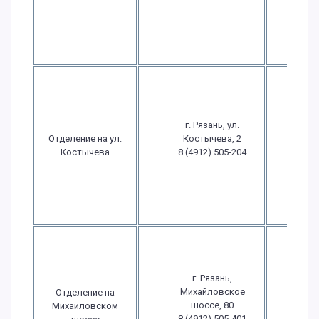
выхо
Вс
выхо
Пн.-
09:
18
г. Рязань, ул.
Пт.: 
Отделение на ул.
Костычева, 2
- 1
Костычева
8 (4912) 505-204
Сб
выхо
Вс
выхо
Пн.-
09:
18
г. Рязань,
Пт.: 
Михайловское
Отделение на
- 1
шоссе, 80
Михайловском
Сб.: 1
8 (4912) 505-401