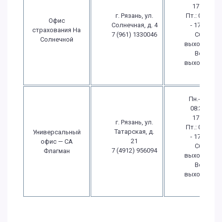
17:00
г. Рязань, ул.
Пт.: 08:00
Офис
Солнечная, д. 4
- 17:00
страхования На
7 (961) 1330046
Сб.:
Солнечной
выходной
Вс.:
выходной
Пн.-Чт.:
08:30 -
17:30
г. Рязань, ул.
Пт.: 08:30
Татарская, д.
Универсальный
- 17:30
21
офис — СА
Сб.:
7 (4912) 956094
Флагман
выходной
Вс.:
выходной