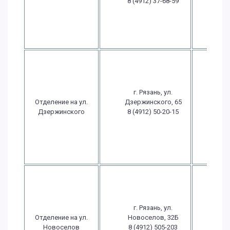
8 (4912) 37-68-59
выхо
Вс
выхо
Пн.-
09:
18
г. Рязань, ул.
Пт.: 
Отделение на ул.
Дзержинского, 65
- 1
Дзержинского
8 (4912) 50-20-15
Сб.: 0
15
Вс
выхо
Пн.-
09:
17
г. Рязань, ул.
Пт.: 
Отделение на ул.
Новоселов, 32Б
- 1
Новоселов
8 (4912) 505-203
Сб.: 0