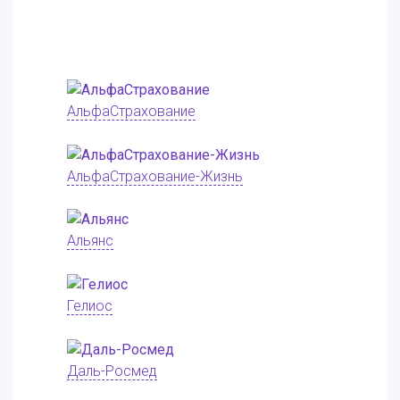
АльфаСтрахование
АльфаСтрахование-Жизнь
Альянс
Гелиос
Даль-Росмед