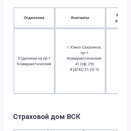
Время
Отделение
Контакты
работы
Пн.-Чт
09:00 
г. Южно-Сахалинск,
17:0
пр-т
Пт.: 09
Отделение на пр-т
Коммунистический,
- 17:0
Коммунистический
41 (оф. 29)
Сб.:
8 (4242) 31-20-12
выход
Вс.:
выход
Страховой дом ВСК