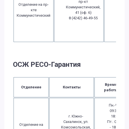
пр-кт
Пт.: 09
Отделение на пр-
Коммунистический,
- 18:0
кте
41 (оф. 6)
Сб.:
Коммунистический
8 (4242) 46-49-55
выход
Вс.:
выход
ОСЖ РЕСО-Гарантия
Время
Отделение
Контакты
работы
Пн.-Чт.:
09:30 -
г. Южно-
18:00
Сахалинск, ул.
Пт.: 09:30
Отделение на
Комсомольская,
- 18:00