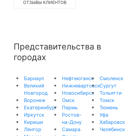
ОТЗЫВЫ КЛИЕНТОВ
Представительства в
городах
Барнаул
Нефтеюганск
Смоленск
Великий
Нижневартовск
Сургут
Новгород
Новосибирск
Тольятти
Воронеж
Омск
Томск
Екатеринбург
Пермь
Тюмень
Иркутск
Ростов-
Уфа
Кириши
на-Дону
Хабаровск
Лянтор
Самара
Челябинск