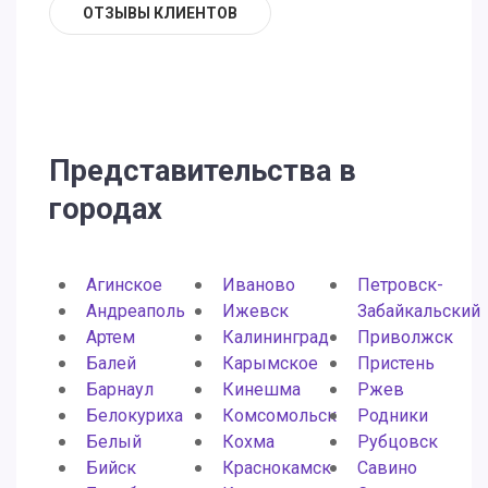
ОТЗЫВЫ КЛИЕНТОВ
Представительства в
городах
Агинское
Иваново
Петровск-
Андреаполь
Ижевск
Забайкальский
Артем
Калининград
Приволжск
Балей
Карымское
Пристень
Барнаул
Кинешма
Ржев
Белокуриха
Комсомольск
Родники
Белый
Кохма
Рубцовск
Бийск
Краснокамск
Савино