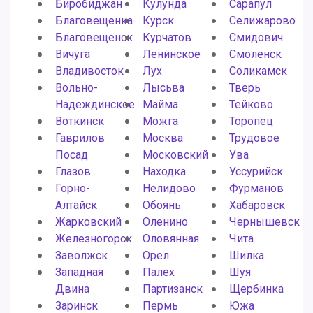
Биробиджан
Кулунда
Сарапул
Благовещенка
Курск
Селижарово
Благовещенск
Курчатов
Смидович
Вичуга
Ленинское
Смоленск
Владивосток
Лух
Соликамск
Вольно-
Лысьва
Тверь
Надеждинское
Майма
Тейково
Воткинск
Можга
Торопец
Гаврилов
Москва
Трудовое
Посад
Московский
Ува
Глазов
Находка
Уссурийск
Горно-
Нелидово
Фурманов
Алтайск
Обоянь
Хабаровск
Жарковский
Оленино
Чернышевск
Железногорск
Оловянная
Чита
Заволжск
Орел
Шилка
Западная
Палех
Шуя
Двина
Партизанск
Щербинка
Заринск
Пермь
Южа