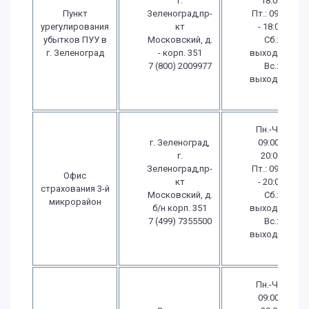
г.
18:00
Пункт
Зеленоград,пр-
Пт.: 09:00
урегулирования
кт
- 18:00
убытков ПУУ в
Московский, д.
Сб.:
г. Зеленоград
- корп. 351
выходной
7 (800) 2009977
Вс.:
выходной
Пн.-Чт.:
г. Зеленоград,
09:00 -
г.
20:00
Зеленоград,пр-
Пт.: 09:00
Офис
кт
- 20:00
страхования 3-й
Московский, д.
Сб.:
микрорайон
б/н корп. 351
выходной
7 (499) 7355500
Вс.:
выходной
Пн.-Чт.:
09:00 -