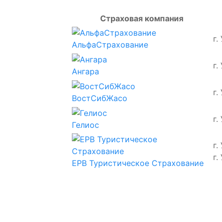
Страховая компания
г.
АльфаСтрахование
г.
Ангара
г.
ВостСибЖасо
г.
Гелиос
г.
г.
ЕРВ Туристическое Страхование