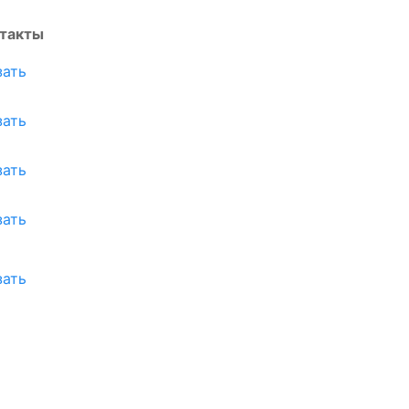
такты
зать
зать
зать
зать
зать