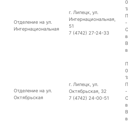
0
1
г. Липецк, ул.
П
Интернациональная,
Отделение на ул.
-
51
Интернациональная
С
7 (4742) 27-24-33
в
В
в
П
0
1
г. Липецк, ул.
П
Отделение на ул.
Октябрьская, 32
-
Октябрьская
7 (4742) 24-00-51
С
в
В
в