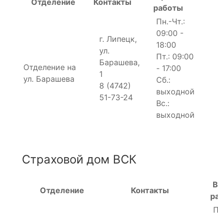
Отделение
Контакты
работы
Пн.-Чт.:
09:00 -
г. Липецк,
18:00
ул.
Пт.: 09:00
Барашева,
Отделение на
- 17:00
1
ул. Барашева
Сб.:
8 (4742)
выходной
51-73-24
Вс.:
выходной
Страховой дом ВСК
В
Отделение
Контакты
р
П