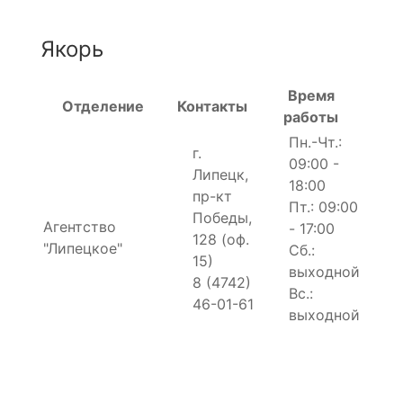
Якорь
Время
Отделение
Контакты
работы
Пн.-Чт.:
г.
09:00 -
Липецк,
18:00
пр-кт
Пт.: 09:00
Победы,
Агентство
- 17:00
128 (оф.
"Липецкое"
Сб.:
15)
выходной
8 (4742)
Вс.:
46-01-61
выходной