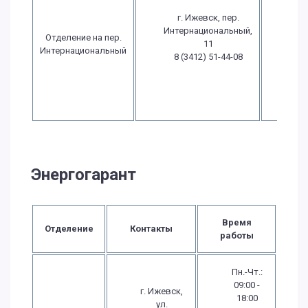
1
г. Ижевск, пер.
Пт.:
Интернациональный,
Отделение на пер.
- 
11
Интернациональный
С
8 (3412) 51-44-08
вых
В
вых
Энергогарант
Время
Отделение
Контакты
работы
Пн.-Чт.:
09:00 -
г. Ижевск,
18:00
ул.