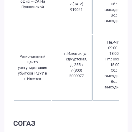
офис — СА На
7 (3412)
Сб.:
Пушкинской
919041
выходной
Вс.:
выходной
Пн.-Чт.:
09:00 -
г. Ижевск, ул.
18:00
Региональный
Удмуртская,
Пт.: 09:00
центр
д. 255в
- 18:00
урегулирования
7 (800)
Сб.:
убытков РЦУУ в
2009977
выходной
г. Ижевск
Вс.:
выходной
СОГАЗ