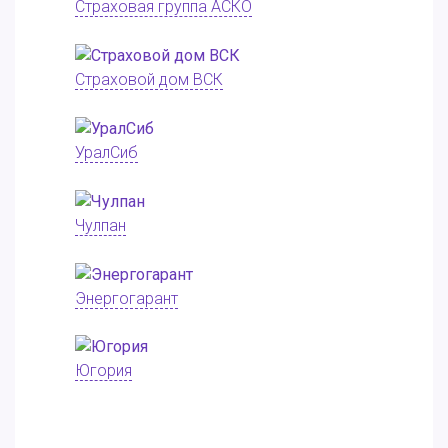
Страховая группа АСКО
Страховой дом ВСК
УралСиб
Чулпан
Энергогарант
Югория