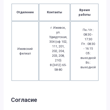
Время
Отделение
Контакты
работы
г. Ижевск,
Пн.-Чт.:
ул.
08:30 -
Удмуртская,
17:30
304 (оф 102,
Пт.: 08:30
111, 201,
- 16:15
Ижевский
202, 204,
Сб.:
филиал
203, 208,
выходной
210)
Вс.:
8 (3412) 65-
выходной
58-80
Согласие