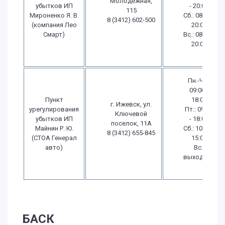
Молодежная,
убытков ИП
- 20:00
115
Мироненко Я. В.
Сб.: 08:00 -
8 (3412) 602-500
(компания Лео
20:00
Смарт)
Вс.: 08:00 -
20:00
Пн.-Чт.:
09:00 -
Пункт
18:00
г. Ижевск, ул.
урегулирования
Пт.: 09:00
Ключевой
убытков ИП
- 18:00
поселок, 11А
Майнин Р. Ю.
Сб.: 10:00 -
8 (3412) 655-845
(СТОА Генерал
15:00
авто)
Вс.:
выходной
БАСК