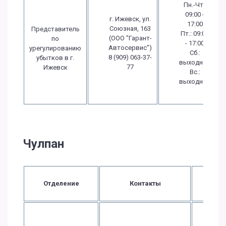
Пн.-Чт.:
09:00 -
г. Ижевск, ул.
17:00
Союзная, 163
Представитель
Пт.: 09:00
(ООО "Гарант-
по
- 17:00
Автосервис")
урегулированию
Сб.:
8 (909) 063-37-
убытков в г.
выходной
77
Ижевск
Вс.:
выходной
Чулпан
Вре
Отделение
Контакты
рабо
Пн.
09