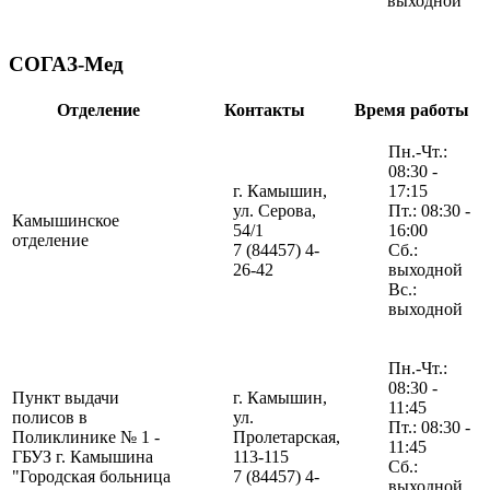
выходной
СОГАЗ-Мед
Отделение
Контакты
Время работы
Пн.-Чт.:
08:30 -
г. Камышин,
17:15
ул. Серова,
Пт.: 08:30 -
Камышинское
54/1
16:00
отделение
7 (84457) 4-
Сб.:
26-42
выходной
Вс.:
выходной
Пн.-Чт.:
08:30 -
Пункт выдачи
г. Камышин,
11:45
полисов в
ул.
Пт.: 08:30 -
Поликлинике № 1 -
Пролетарская,
11:45
ГБУЗ г. Камышина
113-115
Сб.:
"Городская больница
7 (84457) 4-
выходной