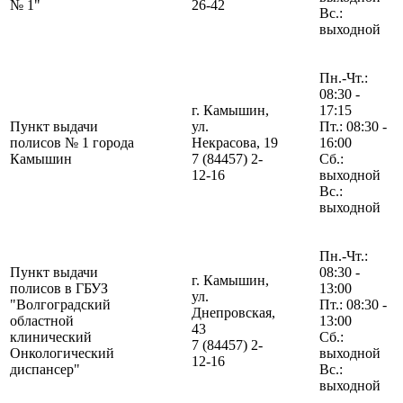
№ 1"
26-42
Вс.:
выходной
Пн.-Чт.:
08:30 -
г. Камышин,
17:15
Пункт выдачи
ул.
Пт.: 08:30 -
полисов № 1 города
Некрасова, 19
16:00
Камышин
7 (84457) 2-
Сб.:
12-16
выходной
Вс.:
выходной
Пн.-Чт.:
Пункт выдачи
08:30 -
г. Камышин,
полисов в ГБУЗ
13:00
ул.
"Волгоградский
Пт.: 08:30 -
Днепровская,
областной
13:00
43
клинический
Сб.:
7 (84457) 2-
Онкологический
выходной
12-16
диспансер"
Вс.:
выходной