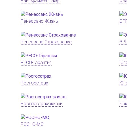
Райффайзен Лайф
Эне
Ренессанс Жизнь
ЭРГ
Ренессанс Страхование
ЭРГ
РЕСО-Гарантия
Юг
Росгосстрах
Юг
Росгосстрах-жизнь
Юж
РОСНО-МС