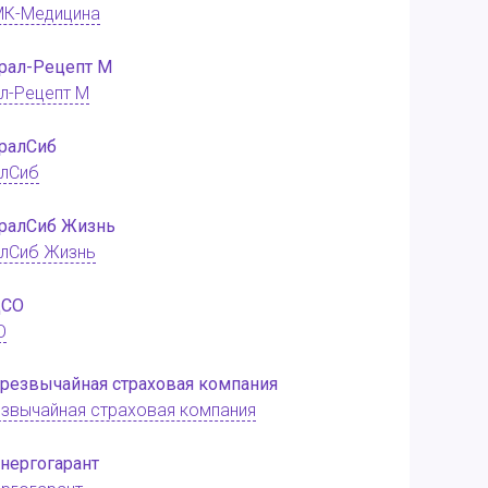
МК-Медицина
л-Рецепт М
алСиб
лСиб Жизнь
О
звычайная страховая компания