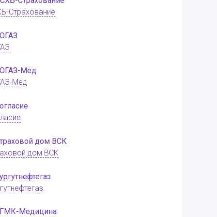
Б-Страхование
ГАЗ
ГАЗ-Мед
ласие
аховой дом ВСК
гутнефтегаз