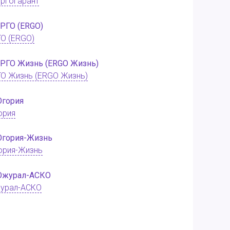
ргогарант
О (ERGO)
О Жизнь (ERGO Жизнь)
ория
ория-Жизнь
урал-АСКО