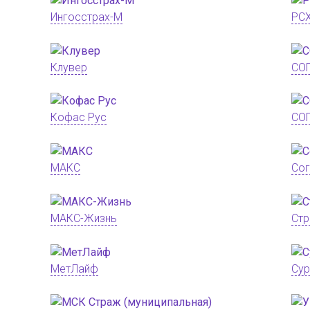
Ингосстрах-М
РСХ
Клувер
СО
Кофас Рус
СО
МАКС
Сог
МАКС-Жизнь
Стр
МетЛайф
Сур