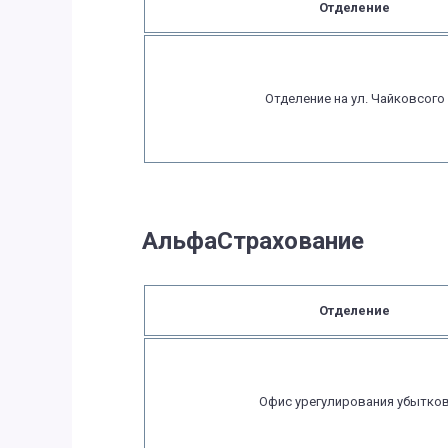
Отделение
Отделение на ул. Чайковсого
АльфаСтрахование
Отделение
Офис урегулирования убытко