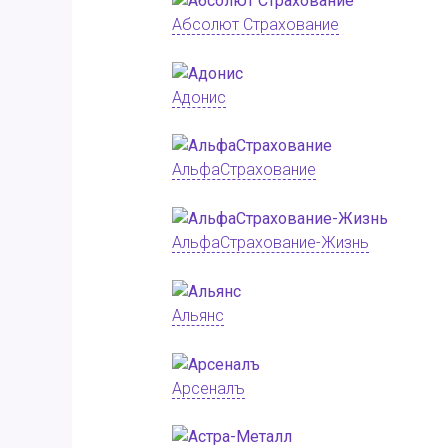
Абсолют Страхование
Адонис
АльфаСтрахование
АльфаСтрахование-Жизнь
Альянс
Арсеналъ