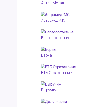
Астра-Металл
Астрамед-МС
Благосостояние
Верна
ВТБ Страхование
Выручим!