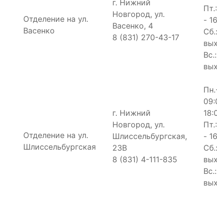
г. Нижний
Пт.
Новгород, ул.
Отделение на ул.
- 1
Васенко, 4
Васенко
Сб.
8 (831) 270-43-17
вы
Вс.:
вы
Пн.
09:
г. Нижний
18:
Новгород, ул.
Пт.
Отделение на ул.
Шлиссельбургская,
- 1
Шлиссельбургская
23В
Сб.
8 (831) 4-111-835
вы
Вс.:
вы