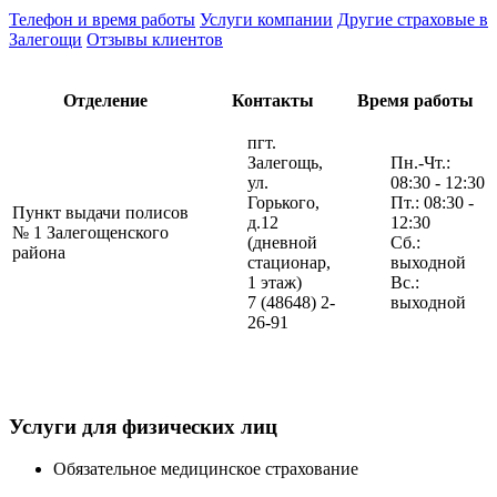
Телефон и время работы
Услуги компании
Другие страховые в
Залегощи
Отзывы клиентов
Отделение
Контакты
Время работы
пгт.
Залегощь,
Пн.-Чт.:
ул.
08:30 - 12:30
Горького,
Пт.: 08:30 -
Пункт выдачи полисов
д.12
12:30
№ 1 Залегощенского
(дневной
Сб.:
района
стационар,
выходной
1 этаж)
Вс.:
7 (48648) 2-
выходной
26-91
Услуги для физических лиц
Обязательное медицинское страхование