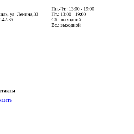
Пн.-Чт.: 13:00 - 19:00
шль, ул. Ленина,33
Пт.: 13:00 - 19:00
7-42-35
Сб.: выходной
Вс.: выходной
нтакты
казать