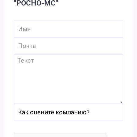
"РОСНО-МС"