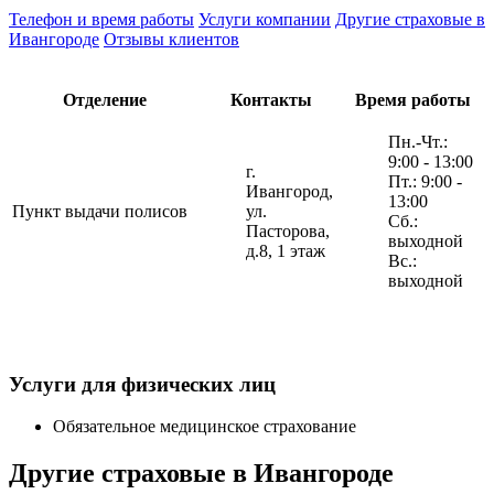
Телефон и время работы
Услуги компании
Другие страховые в
Ивангороде
Отзывы клиентов
Отделение
Контакты
Время работы
Пн.-Чт.:
9:00 - 13:00
г.
Пт.: 9:00 -
Ивангород,
13:00
Пункт выдачи полисов
ул.
Сб.:
Пасторова,
выходной
д.8, 1 этаж
Вс.:
выходной
Услуги для физических лиц
Обязательное медицинское страхование
Другие страховые в Ивангороде