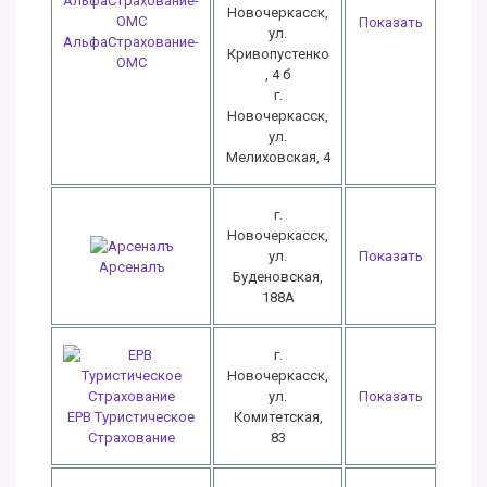
Новочеркасск,
Показать
ул.
АльфаСтрахование-
Кривопустенко
ОМС
, 4 б
г.
Новочеркасск,
ул.
Мелиховская, 4
г.
Новочеркасск,
ул.
Показать
Арсеналъ
Буденовская,
188А
г.
Новочеркасск,
ул.
Показать
ЕРВ Туристическое
Комитетская,
Страхование
83