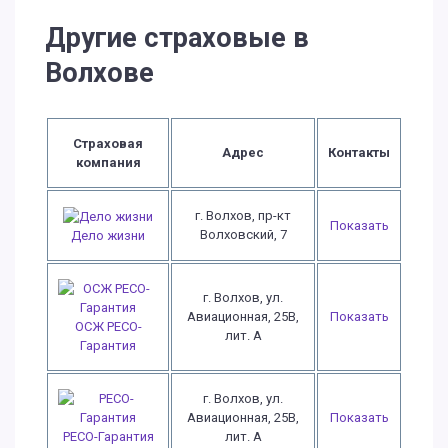
Другие страховые в
Волхове
Страховая
Адрес
Контакты
компания
г. Волхов, пр-кт
Показать
Волховский, 7
Дело жизни
г. Волхов, ул.
Авиационная, 25В,
Показать
ОСЖ РЕСО-
лит. А
Гарантия
г. Волхов, ул.
Авиационная, 25В,
Показать
РЕСО-Гарантия
лит. А