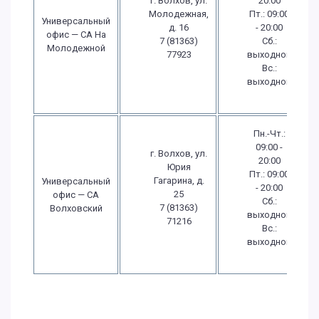
г. Волхов, ул.
20:00
Молодежная,
Пт.: 09:00
Универсальный
д. 16
- 20:00
офис — СА На
7 (81363)
Сб.:
Молодежной
77923
выходной
Вс.:
выходной
Пн.-Чт.:
09:00 -
г. Волхов, ул.
20:00
Юрия
Пт.: 09:00
Гагарина, д.
Универсальный
- 20:00
25
офис — СА
Сб.:
7 (81363)
Волховский
выходной
71216
Вс.:
выходной