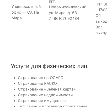
пгт.
Пт.: 0
Универсальный
Новомихайловский,
- 17:0
офис — СА На
ул. Мира, д. 63
Сб.:
Мира
7 (86167) 92484
выхо
Вс.:
выхо
Услуги для физических лиц
Страхование по ОСАГО
Страхование КАСКО
Страхование «Зеленая карта»
Страхование недвижимости
Страхование имущества
Титульное и ипотечное страхование