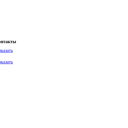
онтакты
казать
казать