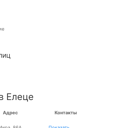
ие
лиц
в Елеце
Адрес
Контакты
 Мира, 86А
Показать