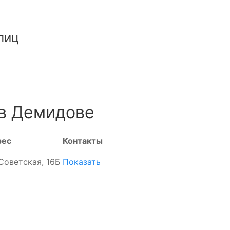
лиц
 в Демидове
рес
Контакты
 Советская, 16Б
Показать