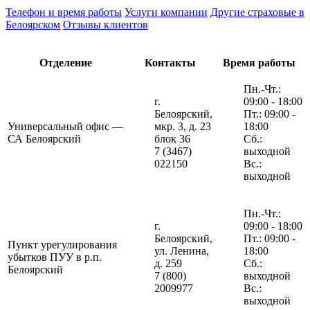
Телефон и время работы
Услуги компании
Другие страховые в
Белоярском
Отзывы клиентов
Отделение
Контакты
Время работы
Пн.-Чт.:
г.
09:00 - 18:00
Белоярский,
Пт.: 09:00 -
Универсальный офис —
мкр. 3, д. 23
18:00
СА Белоярский
блок 36
Сб.:
7 (3467)
выходной
022150
Вс.:
выходной
Пн.-Чт.:
г.
09:00 - 18:00
Белоярский,
Пт.: 09:00 -
Пункт урегулирования
ул. Ленина,
18:00
убытков ПУУ в р.п.
д. 259
Сб.:
Белоярский
7 (800)
выходной
2009977
Вс.:
выходной