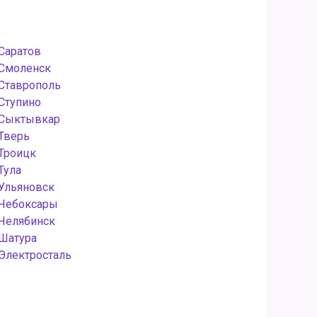
Саратов
Смоленск
Ставрополь
Ступино
Сыктывкар
Тверь
Троицк
Тула
Ульяновск
Чебоксары
Челябинск
Шатура
Электросталь