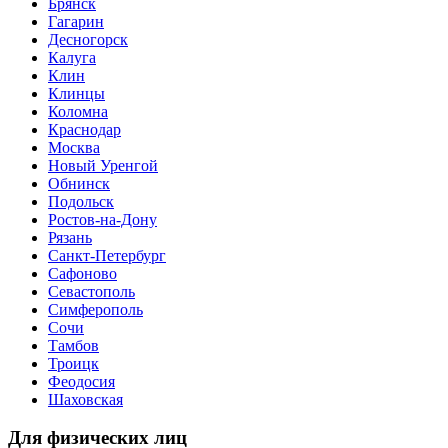
Брянск
Гагарин
Десногорск
Калуга
Клин
Клинцы
Коломна
Краснодар
Москва
Новый Уренгой
Обнинск
Подольск
Ростов-на-Дону
Рязань
Санкт-Петербург
Сафоново
Севастополь
Симферополь
Сочи
Тамбов
Троицк
Феодосия
Шаховская
Для физических лиц