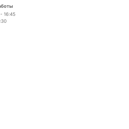
аботы
 - 16:45
6:30
й